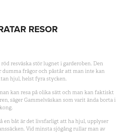
PRATAR RESOR
 röd resväska stör lugnet i garderoben. Den
er dumma frågor och påstår att man inte kan
tan hjul, helst fyra stycken.
an kan resa på olika sätt och man kan faktiskt
uren, säger Gammelväskan som varit ända borta i
kong.
 en båt är det livsfarligt att ha hjul, upplyser
nssäcken. Vid minsta sjögång rullar man av