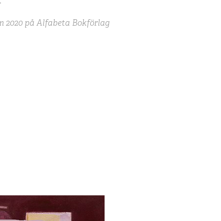
.
 2020 på Alfabeta Bokförlag