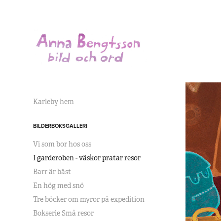
Karleby hem
BILDERBOKSGALLERI
Vi som bor hos oss
I garderoben - väskor pratar resor
Barr är bäst
En hög med snö
Tre böcker om myror på expedition
Bokserie Små resor