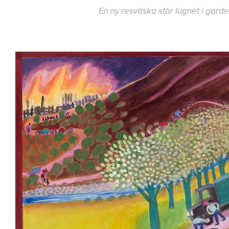
En ny resväska stör lugnet i gard