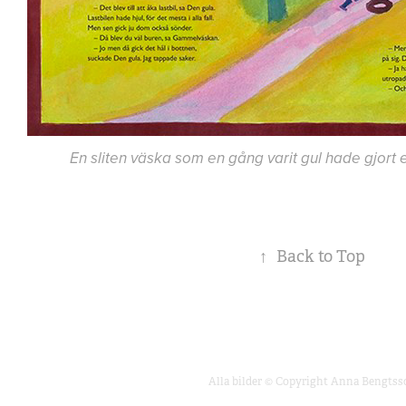
En sliten väska som en gång varit gul hade gjort e
↑
Back to Top
Alla bilder © Copyright Anna Bengtss