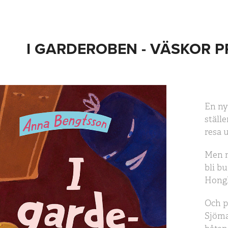
I GARDEROBEN - VÄSKOR 
En ny
ställ
resa u
Men m
bli b
Hong
Och på
Sjöma