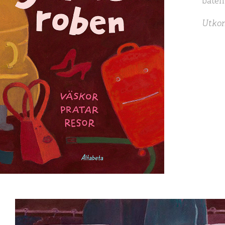
båten
Utkom