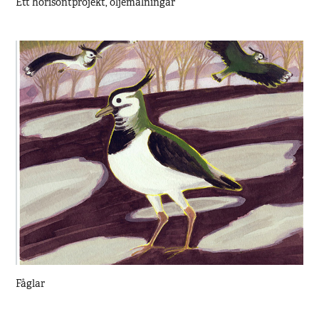
Ett horisontprojekt, oljemålningar
Fåglar